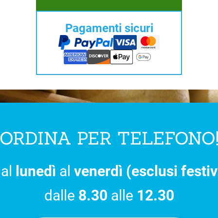
Pagamenti sicuri
ORDINA PER TELEFONO
al
lunedì
al
venerdì (esclusi festiv
dalle
8.30
alle
12.30