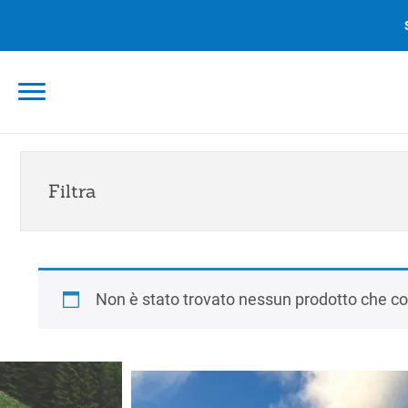
Skip
to
content
Filtra
Non è stato trovato nessun prodotto che cor