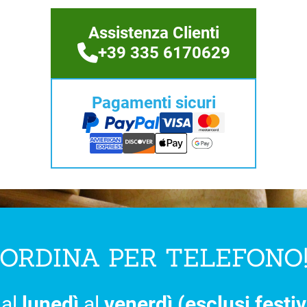
Assistenza Clienti
+39 335 6170629
Pagamenti sicuri
ORDINA PER TELEFONO
al
lunedì
al
venerdì (esclusi festiv