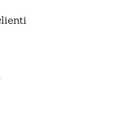
lienti
0