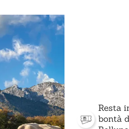
Resta i
bontà d