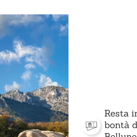
Resta i
bontà d
Bellune