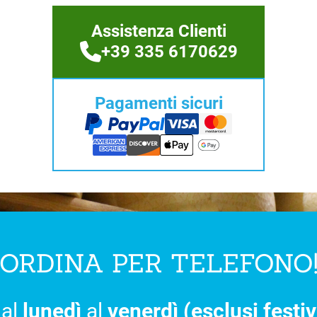
Assistenza Clienti
+39 335 6170629
Pagamenti sicuri
ORDINA PER TELEFONO
al
lunedì
al
venerdì (esclusi festiv