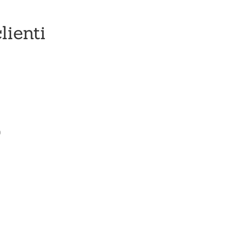
lienti
0