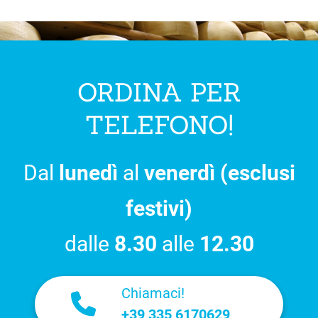
ORDINA PER
TELEFONO!
Dal
lunedì
al
venerdì (esclusi
festivi)
dalle
8.30
alle
12.30
Chiamaci!
+39 335 6170629