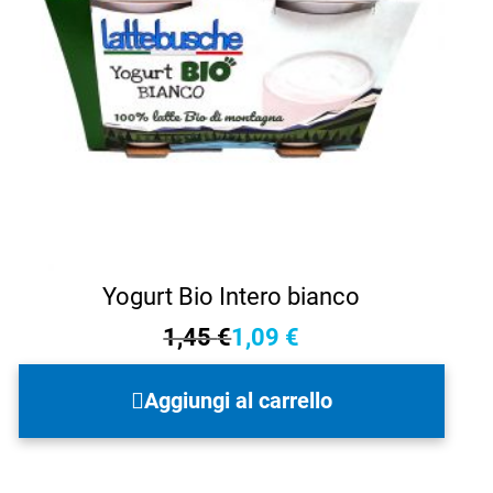
Yogurt Bio Intero bianco
1,45
€
1,09
€
Il
Il
prezzo
prezzo
Aggiungi al carrello
originale
attuale
era:
è:
1,45 €.
1,09 €.