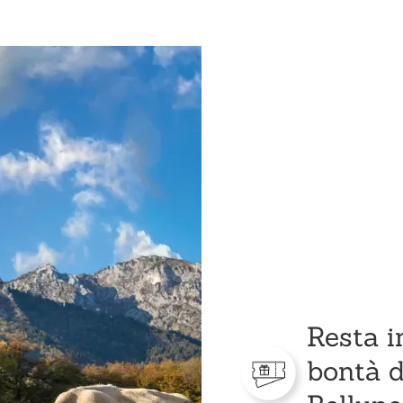
Resta i
bontà d