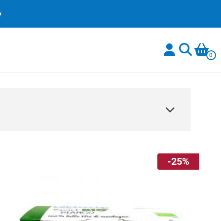
€
0
-25%