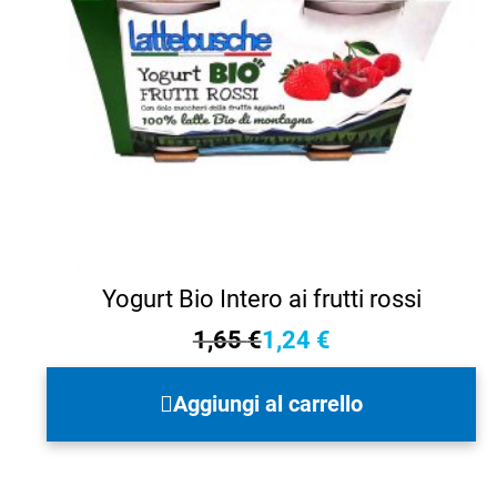
Yogurt Bio Intero ai frutti rossi
1,65
€
1,24
€
Il
Il
prezzo
prezzo
Aggiungi al carrello
originale
attuale
era:
è:
1,65 €.
1,24 €.