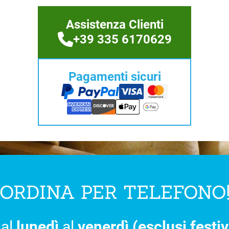
Assistenza Clienti
+39 335 6170629
Pagamenti sicuri
ORDINA PER TELEFONO
al
lunedì
al
venerdì (esclusi festiv