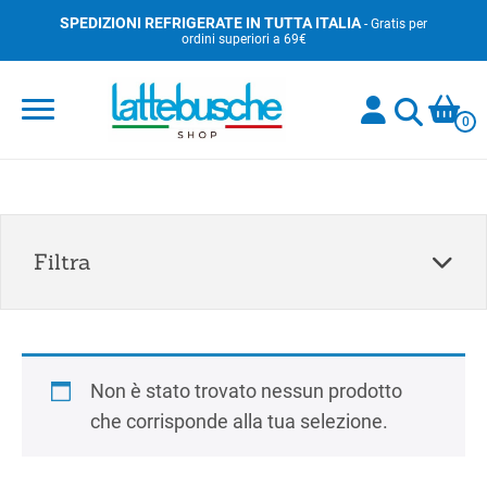
Skip
SPEDIZIONI REFRIGERATE IN TUTTA ITALIA
- Gratis per
ordini superiori a 69€
to
content
0
Filtra
Non è stato trovato nessun prodotto
che corrisponde alla tua selezione.