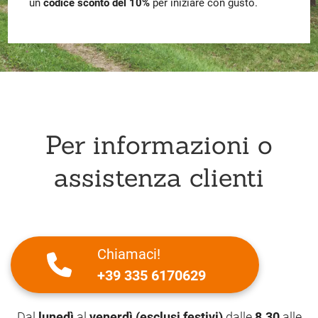
un
codice sconto del 10%
per iniziare con gusto.
Per informazioni o
assistenza clienti
Chiamaci!
+39 335 6170629
Dal
lunedì
al
venerdì (esclusi festivi)
dalle
8.30
alle