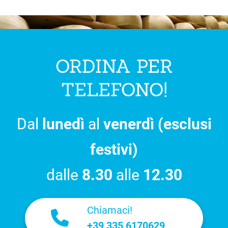
ORDINA PER
TELEFONO!
Dal
lunedì
al
venerdì (esclusi
festivi)
dalle
8.30
alle
12.30
Chiamaci!
+39 335 6170629