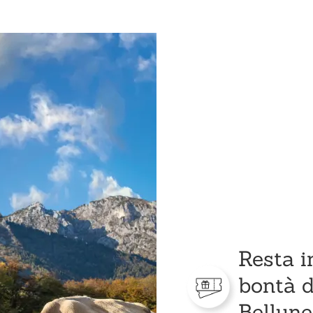
Resta i
bontà d
Bellune