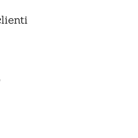
lienti
0