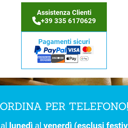
Assistenza Clienti
+39 335 6170629
Pagamenti sicuri
ORDINA PER TELEFONO
al
lunedì
al
venerdì (esclusi festiv