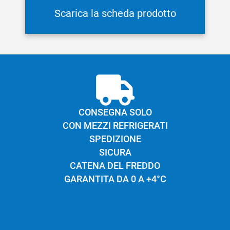
una dieta ipocalorica.
Scarica la scheda prodotto
Infatti, ne viene spesso consigliato l’utilizzo nelle
diete a basso apporto calorico ed è quindi la
versione della ricotta più adatta ai consumatori
attenti agli aspetti nutrizionali.
CONSEGNA SOLO
CON MEZZI REFRIGERATI
SPEDIZIONE
SICURA
CATENA DEL FREDDO
GARANTITA DA 0 A +4°C