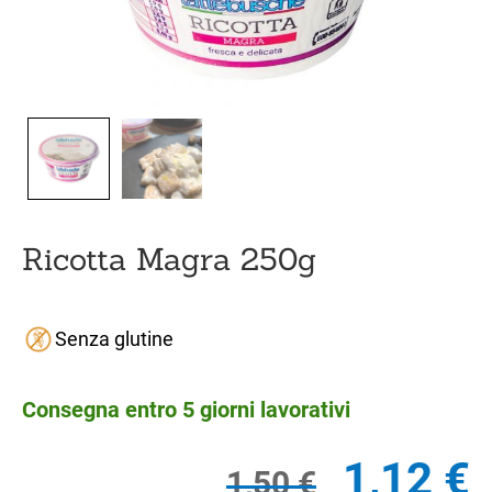
Ricotta Magra 250g
Senza glutine
Consegna entro 5 giorni lavorativi
Il
Il
1,12
€
1,50
€
prezzo
pr