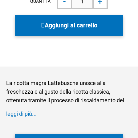
-
+
Magra
QUANTITÀ
250g
quantità
Aggiungi al carrello
La ricotta magra Lattebusche unisce alla
freschezza e al gusto della ricotta classica,
ottenuta tramite il processo di riscaldamento del
siero residuo della lavorazione del formaggio, la
leggi di più...
presenza di pochissimi grassi. Ottima sia per la
preparazione di sughi, ripieni e dolci, sia da gustare
da sola o in piatti freddi per le persone che seguono