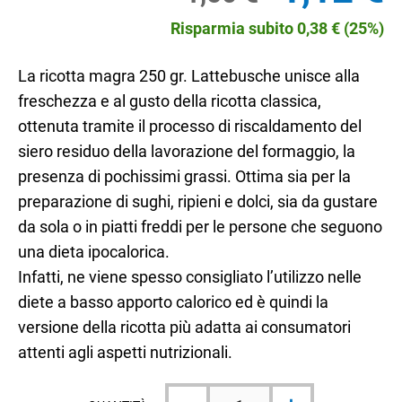
originale
at
era:
è:
Risparmia subito
0,38
€
(25%)
1,50 €.
1,
La ricotta magra 250 gr. Lattebusche unisce alla
freschezza e al gusto della ricotta classica,
ottenuta tramite il processo di riscaldamento del
siero residuo della lavorazione del formaggio, la
presenza di pochissimi grassi. Ottima sia per la
preparazione di sughi, ripieni e dolci, sia da gustare
da sola o in piatti freddi per le persone che seguono
una dieta ipocalorica.
Infatti, ne viene spesso consigliato l’utilizzo nelle
diete a basso apporto calorico ed è quindi la
versione della ricotta più adatta ai consumatori
attenti agli aspetti nutrizionali.
Ricotta