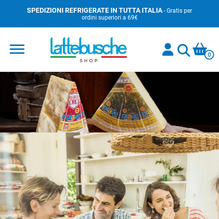
Skip
SPEDIZIONI REFRIGERATE IN TUTTA ITALIA
- Gratis per
ordini superiori a 69€
to
content
0