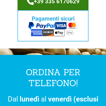
+39 335 6170629
Pagamenti sicuri
ORDINA PER
TELEFONO!
Dal
lunedì
al
venerdì (esclusi