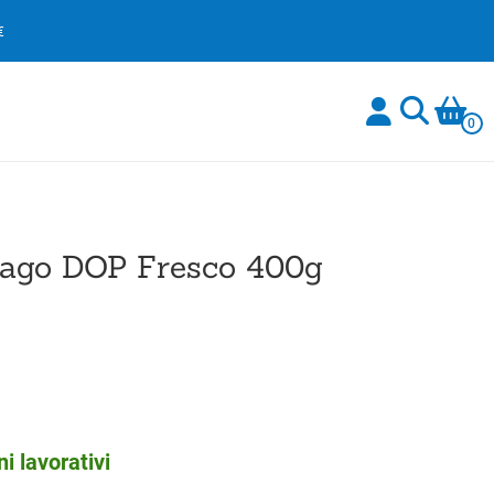
€
0
iago DOP Fresco 400g
i lavorativi