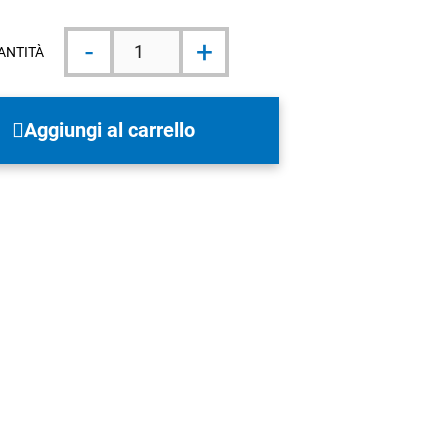
Formaggio
-
+
Asiago
ANTITÀ
DOP
Fresco
400g
quantità
Aggiungi al carrello