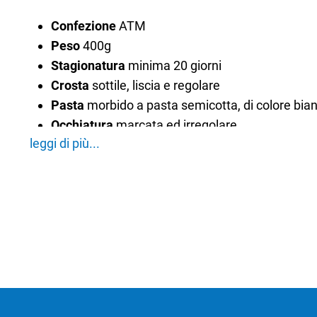
Confezione
ATM
Peso
400g
Stagionatura
minima 20 giorni
Crosta
sottile, liscia e regolare
Pasta
morbido a pasta semicotta, di colore bia
Occhiatura
marcata ed irregolare
leggi di più...
Sapore
delicato e gradevole, leggermente acido, n
maturo.