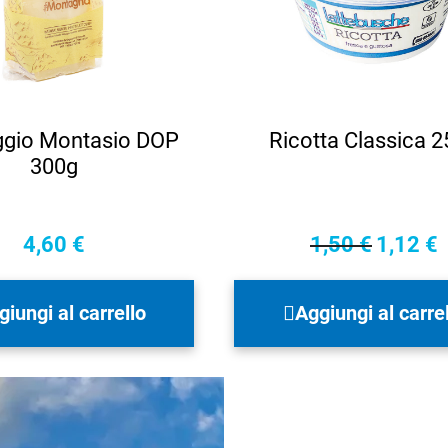
gio Montasio DOP
Ricotta Classica 
300g
4,60
€
1,50
€
1,12
€
Il
Il
prezzo
p
originale
a
giungi al carrello
Aggiungi al carre
era:
è
1,50 €.
1