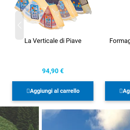
La Verticale di Piave
Formag
94,90
€
Aggiungi al carrello
Ag