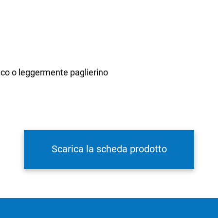
nco o leggermente paglierino
on salato e mai amaro; con richiami a sentori riferibili in
Scarica la scheda prodotto