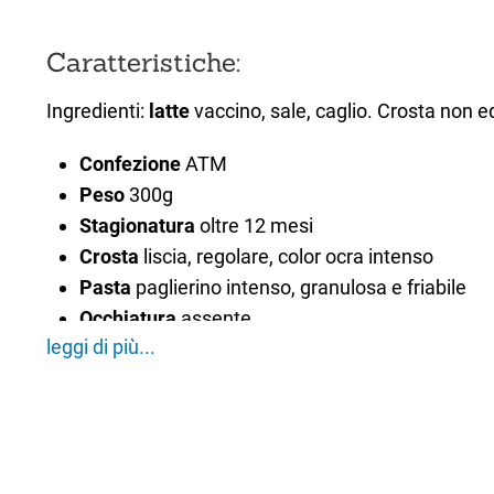
Caratteristiche:
Ingredienti:
latte
vaccino, sale, caglio. Crosta non ed
Confezione
ATM
Peso
300g
Stagionatura
oltre 12 mesi
Crosta
liscia, regolare, color ocra intenso
Pasta
paglierino intenso, granulosa e friabile
Occhiatura
assente
leggi di più...
Sapore
pieno con struttura friabile
Il Formaggio Piave DOP Vecchio Selezione Oro 300
fermenti lattici, durante la stagionatura, in glucosio