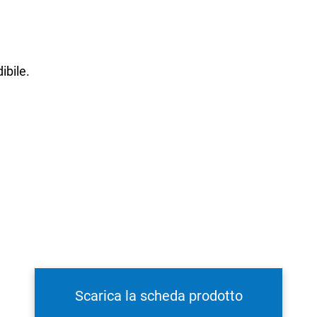
ibile.
g
è naturalmente privo di lattosio
, in quanto questo zucc
 e galattosio.
Scarica la scheda prodotto