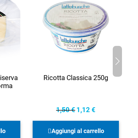
iserva
Ricotta Classica 250g
orma
1,50
€
1,12
€
Il
Il
prezzo
prezzo
originale
attuale
llo
Aggiungi al carrello
era:
è: