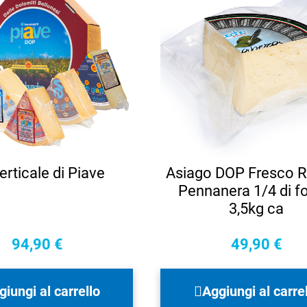
erticale di Piave
Asiago DOP Fresco R
Pennanera 1/4 di f
3,5kg ca
94,90
€
49,90
€
giungi al carrello
Aggiungi al carre