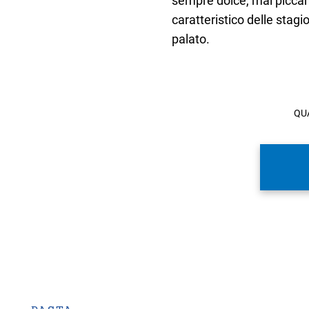
sempre dolce, mai piccant
caratteristico delle stag
palato.
QU