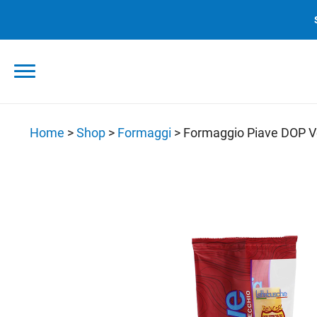
Skip
to
content
Home
>
Shop
>
Formaggi
>
Formaggio Piave DOP V