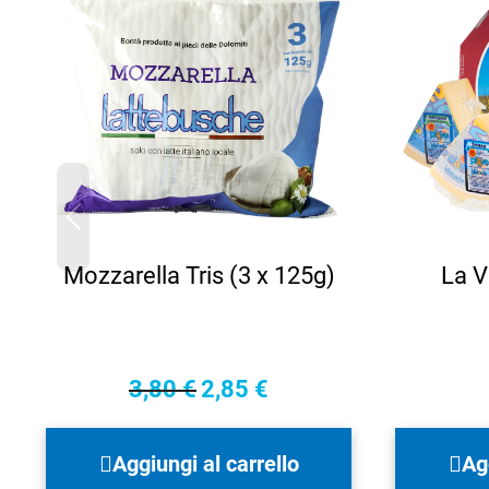
Mozzarella Tris (3 x 125g)
La V
3,80
€
2,85
€
Il
Il
prezzo
prezzo
originale
attuale
Aggiungi al carrello
Ag
era:
è: