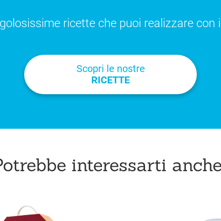
 golosissime ricette che puoi realizzare con i
Scopri le nostre
RICETTE
otrebbe interessarti anche.