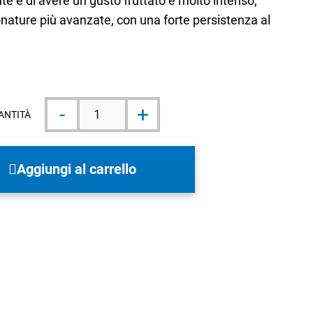
e e di avere un gusto fruttato e molto intenso,
ionature più avanzate, con una forte persistenza al
Formaggio
-
+
Piave
ANTITÀ
DOP
Vecchio
Selezione
Oro
Aggiungi al carrello
300g
quantità