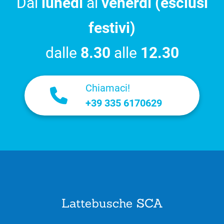
Dal
lunedì
al
venerdì (esclusi
festivi)
dalle
8.30
alle
12.30
Chiamaci!
+39 335 6170629
Lattebusche SCA