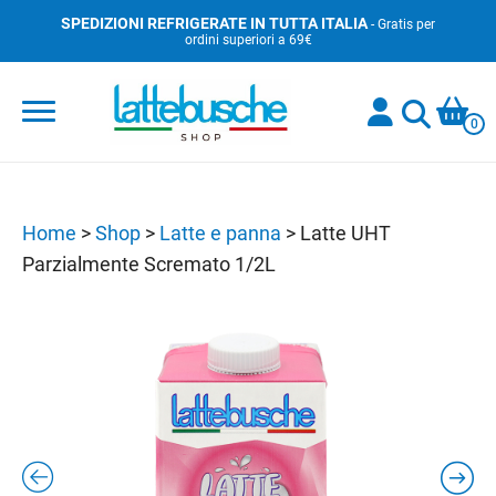
Skip
SPEDIZIONI REFRIGERATE IN TUTTA ITALIA
- Gratis per
ordini superiori a 69€
to
content
0
Home
>
Shop
>
Latte e panna
>
Latte UHT
Parzialmente Scremato 1/2L