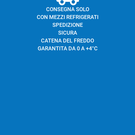
Conservazione:
120 giorni. Una volta aperto il
CONSEGNA SOLO
CON MEZZI REFRIGERATI
contenitore conservare in frigorifero (max più 4
SPEDIZIONE
°C) e consumare entro 3/4 giorni.
SICURA
CATENA DEL FREDDO
GARANTITA DA 0 A +4°C