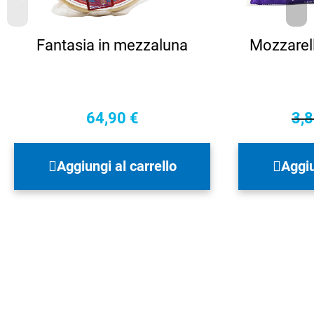
Fantasia in mezzaluna
Mozzarell
64,90
€
3,
Aggiungi al carrello
Aggiu