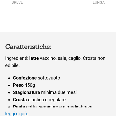
BREVE
LUNGA
Caratteristiche:
Ingredienti:
latte
vaccino, sale, caglio. Crosta non
edibile.
Confezione
sottovuoto
Peso
450g
Stagionatura
minima due mesi
Crosta
elastica e regolare
Pasta
cotta, semiduro e a medio-breve
leggi di più...
stagionatura; color paglierino chiaro