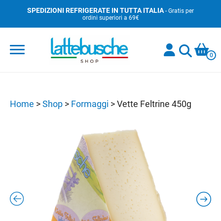
Skip
SPEDIZIONI REFRIGERATE IN TUTTA ITALIA
- Gratis per
ordini superiori a 69€
to
content
0
Home
>
Shop
>
Formaggi
>
Vette Feltrine 450g