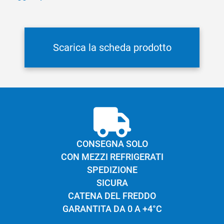
Occhiatura
piccola e diffusa
Sapore
delicato
Confezionamento
sottovuoto
Scarica la scheda prodotto
Shelf life
180gg
CONSEGNA SOLO
CON MEZZI REFRIGERATI
SPEDIZIONE
SICURA
CATENA DEL FREDDO
GARANTITA DA 0 A +4°C