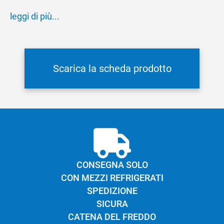
cominciare da una sana colazione ad un pasto
leggi di più...
leggero e veloce oppure al termine della giornata
come goloso dessert.
Inserito nel Prontuario AIC degli alimenti senza
Scarica la scheda prodotto
glutine ed. 2022-2023
Suggerimenti:
Ottimo consumato fresco oppure
nella preparazione di deliziosi dolci come torte,
semifreddi e muffin.
CONSEGNA SOLO
CON MEZZI REFRIGERATI
SPEDIZIONE
SICURA
CATENA DEL FREDDO