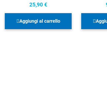
25,90
€
Aggiungi al carrello
Aggiu