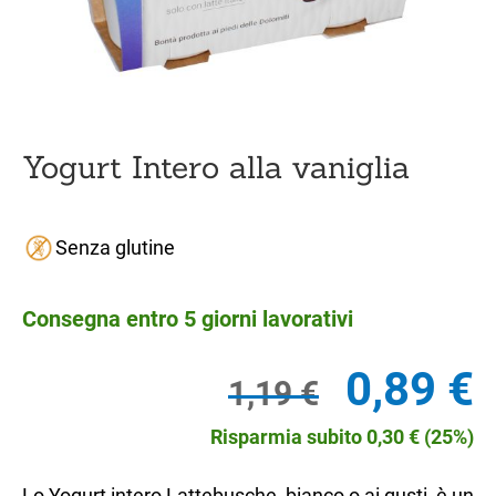
Yogurt Intero alla vaniglia
Senza glutine
Consegna entro 5 giorni lavorativi
Il
Il
0,89
€
1,19
€
prezzo
pr
originale
at
era:
è:
Risparmia subito
0,30
€
(25%)
1,19 €.
0,
Lo Yogurt intero Lattebusche, bianco o ai gusti, è un