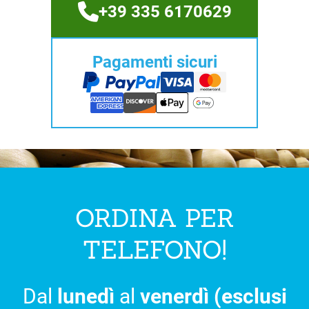
+39 335 6170629
Pagamenti sicuri
ORDINA PER
TELEFONO!
Dal
lunedì
al
venerdì (esclusi