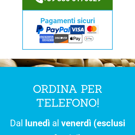
Pagamenti sicuri
ORDINA PER
TELEFONO!
Dal
lunedì
al
venerdì (esclusi