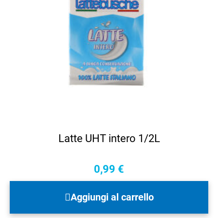
Latte UHT intero 1/2L
0,99
€
Aggiungi al carrello