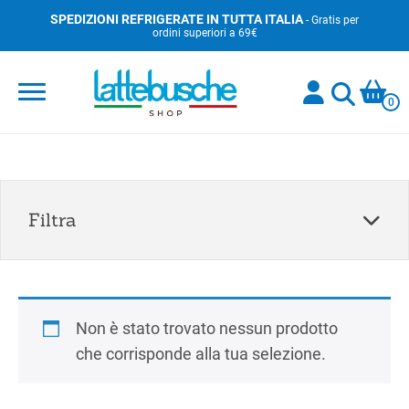
Skip
SPEDIZIONI REFRIGERATE IN TUTTA ITALIA
- Gratis per
ordini superiori a 69€
to
content
0
Filtra
Non è stato trovato nessun prodotto
che corrisponde alla tua selezione.