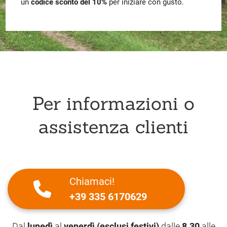
un
codice sconto del 10%
per iniziare con gusto.
Per informazioni o
assistenza clienti
Chiamaci!
+39 335 6170629
Dal
lunedì
al
venerdì (esclusi festivi)
dalle
8.30
alle