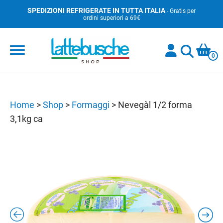
Skip
SPEDIZIONI REFRIGERATE IN TUTTA ITALIA
- Gratis per
ordini superiori a 69€
to
content
0
Home
>
Shop
>
Formaggi
>
Nevegàl 1/2 forma
3,1kg ca