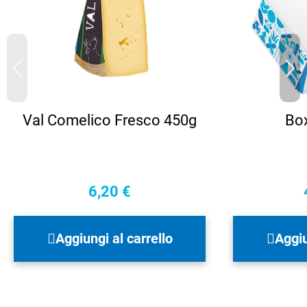
Val Comelico Fresco 450g
Box
6,20
€
Aggiungi al carrello
Aggiu