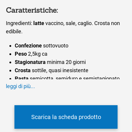
Caratteristiche:
Ingredienti:
latte
vaccino, sale, caglio. Crosta non
edibile.
Confezione
sottovuoto
Peso
2,5kg ca
Stagionatura
minima 20 giorni
Crosta
sottile, quasi inesistente
Pasta
semicotta, semiduro e semistagionato,
leggi di più...
color paglierino chiaro
Occhiatura
piccola e diffusa
Sapore
particolarmente delicato e un profumo
intenso
Scarica la scheda prodotto
Suggerimenti
consumato prevalentemente
come formaggio da tavola, il Nevegàl fonde