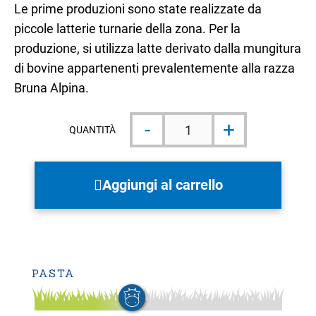
Le prime produzioni sono state realizzate da
piccole latterie turnarie della zona. Per la
produzione, si utilizza latte derivato dalla mungitura
di bovine appartenenti prevalentemente alla razza
Bruna Alpina.
Nevegàl
-
+
1/2
QUANTITÀ
forma
3,1kg
ca
quantità
Aggiungi al carrello
PASTA