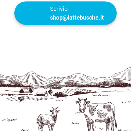
Scrivici
shop@lattebusche.it