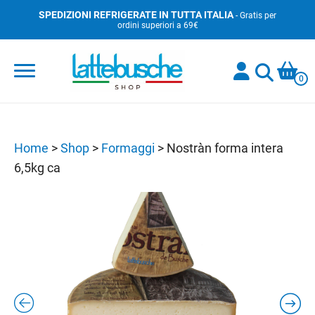
Skip
SPEDIZIONI REFRIGERATE IN TUTTA ITALIA
- Gratis per
ordini superiori a 69€
to
content
0
Home
>
Shop
>
Formaggi
>
Nostràn forma intera
6,5kg ca