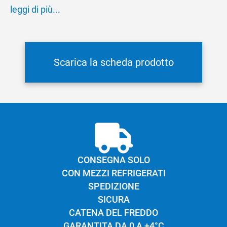
leggi di più...
color paglierino chiaro
Occhiatura
piccola e diffusa
Sapore
intenso dovuto alla stagionatura
minima di almeno tre mesi.
Scarica la scheda prodotto
CONSEGNA SOLO
CON MEZZI REFRIGERATI
SPEDIZIONE
SICURA
CATENA DEL FREDDO
GARANTITA DA 0 A +4°C